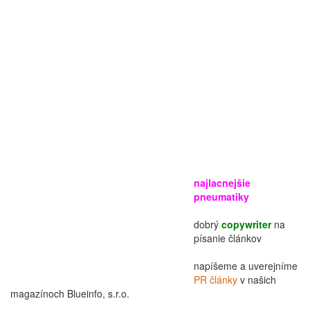
najlacnejšie
pneumatiky
dobrý
copywriter
na
písanie článkov
napíšeme a uverejníme
PR články
v našich
magazínoch Blueinfo, s.r.o.