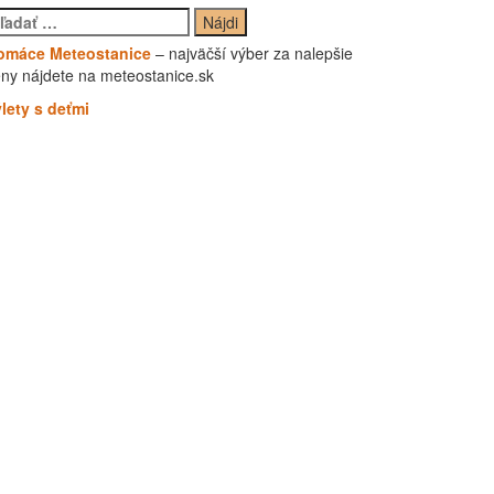
adať:
omáce Meteostanice
– najväčší výber za nalepšie
ny nájdete na meteostanice.sk
lety s deťmi