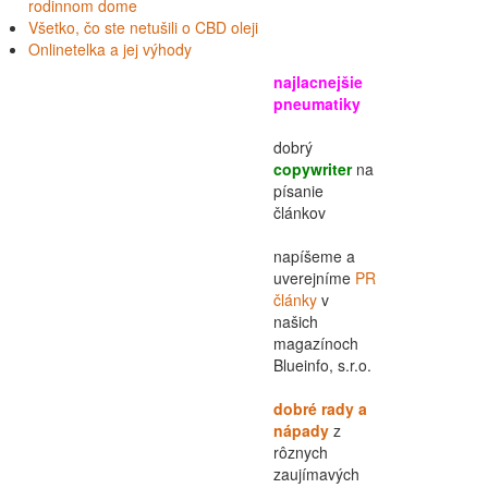
rodinnom dome
Všetko, čo ste netušili o CBD oleji
Onlinetelka a jej výhody
najlacnejšie
pneumatiky
dobrý
copywriter
na
písanie
článkov
napíšeme a
uverejníme
PR
články
v
našich
magazínoch
Blueinfo, s.r.o.
dobré rady a
nápady
z
rôznych
zaujímavých