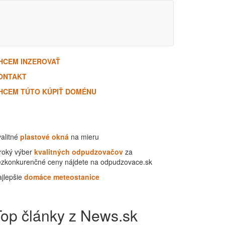
HCEM INZEROVAŤ
ONTAKT
HCEM TÚTO KÚPIŤ DOMÉNU
alitné
plastové okná
na mieru
roký výber
kvalitných odpudzovačov
za
ezkonkurenčné ceny nájdete na odpudzovace.sk
jlepšie
domáce meteostanice
Top články z News.sk