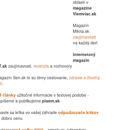
oblastí v
magazíne
Viemviac.sk
Magazín
Milota.sk
zaujímavosti
na každý deň
internetový
magazín
T.sk
zaujímavosti,
recenzie
a rozhovory
gazín Sen.sk to sú témy cestovanie,
zdravie a životný
ýl
.
R články
užitočné informácie v textovej podobe -
apíšeme a publikujeme
pisem.sk
avte sa krtka vo vašej záhrade
odpudzovače krtkov
 dobrú cenu.
arlamentné voľby 2020
– prieskum, informácie,