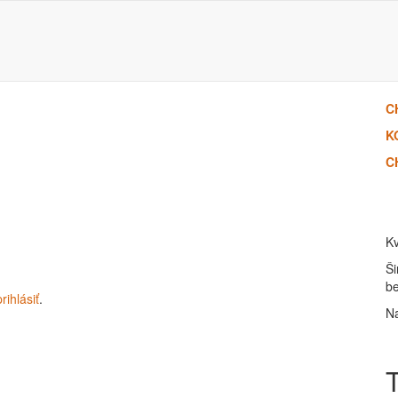
C
K
C
Kv
Ši
b
prihlásiť
.
Na