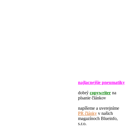
najlacnejšie pneumatiky
dobrý
copywriter
na
písanie článkov
napíšeme a uverejníme
PR články
v našich
magazínoch Blueinfo,
s.r.o.