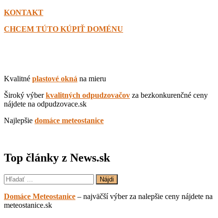
KONTAKT
CHCEM TÚTO KÚPIŤ DOMÉNU
Kvalitné
plastové okná
na mieru
Široký výber
kvalitných odpudzovačov
za bezkonkurenčné ceny
nájdete na odpudzovace.sk
Najlepšie
domáce meteostanice
Top články z News.sk
Hľadať:
Domáce Meteostanice
– najväčší výber za nalepšie ceny nájdete na
meteostanice.sk