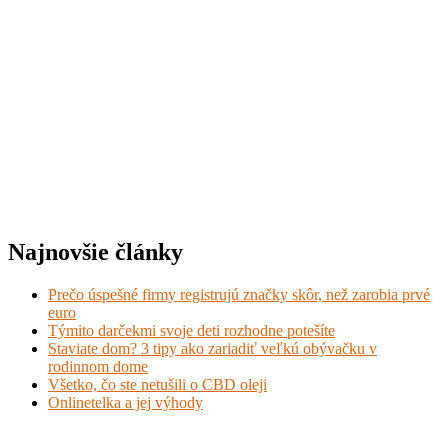
Najnovšie články
Prečo úspešné firmy registrujú značky skôr, než zarobia prvé
euro
Týmito darčekmi svoje deti rozhodne potešíte
Staviate dom? 3 tipy ako zariadiť veľkú obývačku v
rodinnom dome
Všetko, čo ste netušili o CBD oleji
Onlinetelka a jej výhody