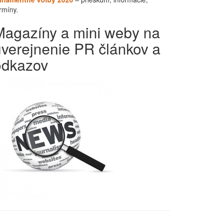
rmíny.
Magazíny a mini weby na
uverejnenie PR článkov a
odkazov