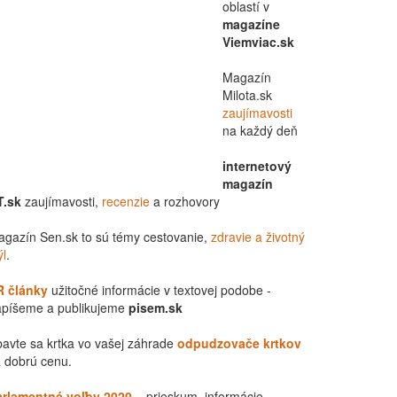
oblastí v
magazíne
Viemviac.sk
Magazín
Milota.sk
zaujímavosti
na každý deň
internetový
magazín
T.sk
zaujímavosti,
recenzie
a rozhovory
gazín Sen.sk to sú témy cestovanie,
zdravie a životný
ýl
.
R články
užitočné informácie v textovej podobe -
apíšeme a publikujeme
pisem.sk
avte sa krtka vo vašej záhrade
odpudzovače krtkov
 dobrú cenu.
arlamentné voľby 2020
– prieskum, informácie,