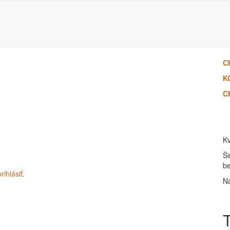
C
K
C
Kv
Ši
b
prihlásiť
.
Na