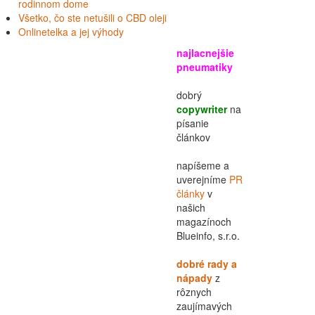
rodinnom dome
Všetko, čo ste netušili o CBD oleji
Onlinetelka a jej výhody
najlacnejšie
pneumatiky
dobrý
copywriter
na
písanie
článkov
napíšeme a
uverejníme
PR
články
v
našich
magazínoch
Blueinfo, s.r.o.
dobré rady a
nápady
z
rôznych
zaujímavých