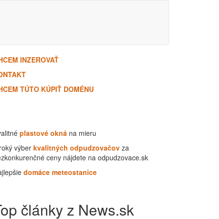
HCEM INZEROVAŤ
ONTAKT
HCEM TÚTO KÚPIŤ DOMÉNU
alitné
plastové okná
na mieru
roký výber
kvalitných odpudzovačov
za
ezkonkurenčné ceny nájdete na odpudzovace.sk
jlepšie
domáce meteostanice
Top články z News.sk