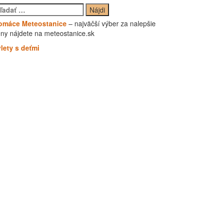
adať:
omáce Meteostanice
– najväčší výber za nalepšie
ny nájdete na meteostanice.sk
lety s deťmi