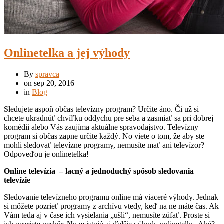
Onlinetelka a jej výhody
By
spravca
on
sep 20, 2016
in
Blog
Sledujete aspoň občas televízny program? Určite áno. Či už si
chcete ukradnúť chvíľku oddychu pre seba a zasmiať sa pri dobrej
komédii alebo Vás zaujíma aktuálne spravodajstvo. Televízny
program si občas zapne určite každý. No viete o tom, že aby ste
mohli sledovať televízne programy, nemusíte mať ani televízor?
Odpoveďou je onlinetelka!
Online televízia – lacný a jednoduchý spôsob sledovania
televízie
Sledovanie televízneho programu online má viaceré výhody. Jednak
si môžete pozrieť programy z archívu vtedy, keď na ne máte čas. Ak
Vám teda aj v čase ich vysielania „ušli“, nemusíte zúfať. Proste si