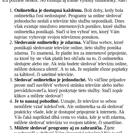
ich pozriete neskôr. No existujú aj ďalšie výhody onlinetelky. Aké?
Onlinetelka je dostupná každému.
Boli doby, kedy bola
onlinetelka čosi nedostupné. Programy sa online sledovať
jednoducho nedali a televízie túto službu neponúkali. Dnes
však existuje množstvo internetových portálov, ktoré službu
onlinetelka ponúkajú. Stačí si len vybrať ten, ktorý Vám
najviac vyhovuje svojou televíznou ponukou.
Sledovanie onlinetelky je zdarma.
Väčšina webov, ktoré
ponúkajú sledovanie televízie online, tieto služby ponúka
zdarma. To znamená, že platíte len za internetové pripojenie,
za ktoré by ste však platili bez ohľadu na to, či onlinetelku
sledujete alebo nie. Ak teda budete sledovať televíziu online,
môžete dokonca ušetriť. A to tak, že neplatíte rôzne poplatky
za káblové, či satelitné televízie.
Sledovať onlinetelku je jednoduché.
Vo väčšine prípadov
proste stačí navštíviť webovú stránku televízie alebo iného
prevádzkovateľa, ktorý poskytuje tieto služby. Stačí zopár
klikov a môžete sledovať!
Je to naozaj pohodlné.
Uznajte, že televízor so sebou
nemôžete vziať kdekoľvek. Ale onlinetelka sa dá sledovať
prakticky všade, kde je dostupné pripojenie k internetu. Ak
Vás čaká napríklad dlhá cesta vo vlaku, kde je wifi zdarma,
môžete sledovať televíziu vo svojom tablete, či smartfóne.
Môžete sledovať programy aj zo zahraničia.
Žijete