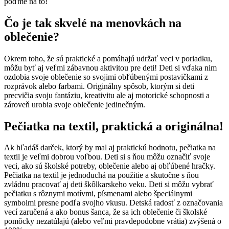
poďme na to!
Čo je tak skvelé na menovkách na
oblečenie?
Okrem toho, že sú praktické a pomáhajú udržať veci v poriadku,
môžu byť aj veľmi zábavnou aktivitou pre deti! Deti si vďaka nim
ozdobia svoje oblečenie so svojimi obľúbenými postavičkami z
rozprávok alebo farbami. Originálny spôsob, ktorým si deti
precvičia svoju fantáziu, kreativitu ale aj motorické schopnosti a
zároveň urobia svoje oblečenie jedinečným.
Pečiatka na textil, praktická a originálna!
Ak hľadáš darček, ktorý by mal aj praktickú hodnotu, pečiatka na
textil je veľmi dobrou voľbou. Deti si s ňou môžu označiť svoje
veci, ako sú školské potreby, oblečenie alebo aj obľúbené hračky.
Pečiatka na textil je jednoduchá na použitie a skutočne s ňou
zvládnu pracovať aj deti škôlkarskeho veku. Deti si môžu vybrať
pečiatku s rôznymi motívmi, písmenami alebo špeciálnymi
symbolmi presne podľa svojho vkusu. Detská radosť z označovania
vecí zaručená a ako bonus šanca, že sa ich oblečenie či školské
pomôcky nezatúlajú (alebo veľmi pravdepodobne vrátia) zvýšená o