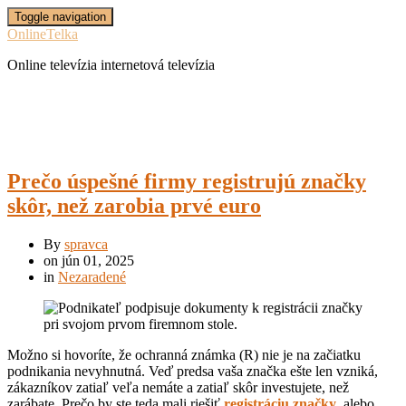
Toggle navigation
OnlineTelka
Online televízia internetová televízia
Prečo úspešné firmy registrujú značky
skôr, než zarobia prvé euro
By
spravca
on
jún 01, 2025
in
Nezaradené
Možno si hovoríte, že ochranná známka (R) nie je na začiatku
podnikania nevyhnutná. Veď predsa vaša značka ešte len vzniká,
zákazníkov zatiaľ veľa nemáte a zatiaľ skôr investujete, než
zarábate. Prečo by ste teda mali riešiť
registráciu značky
, alebo