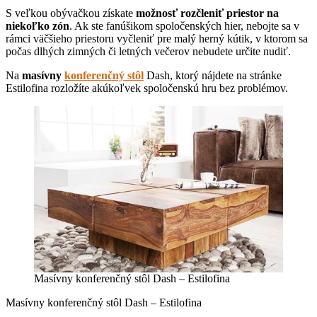
S veľkou obývačkou získate
možnosť rozčleniť priestor na
niekoľko zón
. Ak ste fanúšikom spoločenských hier, nebojte sa v
rámci väčšieho priestoru vyčleniť pre malý herný kútik, v ktorom sa
počas dlhých zimných či letných večerov nebudete určite nudiť.
Na
masívny
konferenčný stôl
Dash, ktorý nájdete na stránke
Estilofina rozložíte akúkoľvek spoločenskú hru bez problémov.
Masívny konferenčný stôl Dash – Estilofina
Masívny konferenčný stôl Dash – Estilofina