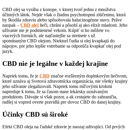
CBD olej sa vyrába z konope, v ktorej tvorí jednu z množstva
účinných látok. Nejde však o žiadnu psychotropnú zlúčeninu, ktorá
by škodila zdraviu alebo spôsobovala halucinogénne stavy. Práve
naopak –
CBD olej
lieči, chráni a pôsobí aj ako elixír mladosti. Jeho
užívanie nie je podmienené vekom. Kúpiť si ho môžete vo
viacerých formách, ale najčastejšie sa stretnete s už
spomínaným CBD olejom. Niektorí ľudia si olej kvapkajú do
nápojov, pre jeho lepšie vstrebanie sa odporúča kvapkať olej pod
jazyk.
CBD nie je legálne v každej krajine
Napriek tomu, že je
CBD
značne rozšíreným doplnkovým liečivom,
ktoré uznáva aj Svetová zdravotnícka organizácia, nie všetky krajiny
jeho užívanie zlegalizovali. Napriek tomu míľovými krokmi
napreduje k tomu, že sa časom stane lekársky uznávaným
produktom. Dávajte si však pozor, a ak cestujete do zahraničia,
radšej si vopred overte pravidlá pre dovoz CBD do danej krajiny.
Účinky CBD sú široké
Efekt CBD oleja na ľudské zdravie je naozaj udivujúci. Od prvých