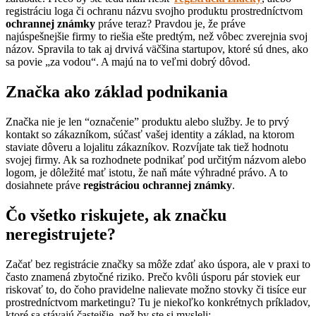
registráciu loga či ochranu názvu svojho produktu prostredníctvom
ochrannej známky
práve teraz? Pravdou je, že práve
najúspešnejšie firmy to riešia ešte predtým, než vôbec zverejnia svoj
názov. Spravila to tak aj drvivá väčšina startupov, ktoré sú dnes, ako
sa povie „za vodou“. A majú na to veľmi dobrý dôvod.
Značka ako základ podnikania
Značka nie je len “označenie” produktu alebo služby. Je to prvý
kontakt so zákazníkom, súčasť vašej identity a základ, na ktorom
staviate dôveru a lojalitu zákazníkov. Rozvíjate tak tiež hodnotu
svojej firmy. Ak sa rozhodnete podnikať pod určitým názvom alebo
logom, je dôležité mať istotu, že naň máte výhradné právo. A to
dosiahnete práve
registráciou ochrannej známky
.
Čo všetko riskujete, ak značku
neregistrujete?
Začať bez registrácie značky sa môže zdať ako úspora, ale v praxi to
často znamená zbytočné riziko. Prečo kvôli úsporu pár stoviek eur
riskovať to, do čoho pravidelne nalievate možno stovky či tisíce eur
prostredníctvom marketingu? Tu je niekoľko konkrétnych príkladov,
ktoré sa stávajú častejšie, než by ste si mysleli: