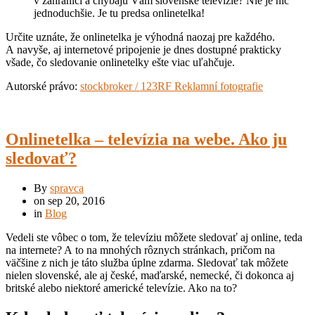
v zahraničí a chýbajú Vám slovenské televízie? Nie je nič
jednoduchšie. Je tu predsa onlinetelka!
Určite uznáte, že onlinetelka je výhodná naozaj pre každého.
A navyše, aj internetové pripojenie je dnes dostupné prakticky
všade, čo sledovanie onlinetelky ešte viac uľahčuje.
Autorské právo:
stockbroker / 123RF Reklamní fotografie
Onlinetelka – televízia na webe. Ako ju
sledovať?
By
spravca
on
sep 20, 2016
in
Blog
Vedeli ste vôbec o tom, že televíziu môžete sledovať aj online, teda
na internete? A to na mnohých rôznych stránkach, pričom na
väčšine z nich je táto služba úplne zdarma. Sledovať tak môžete
nielen slovenské, ale aj české, maďarské, nemecké, či dokonca aj
britské alebo niektoré americké televízie. Ako na to?