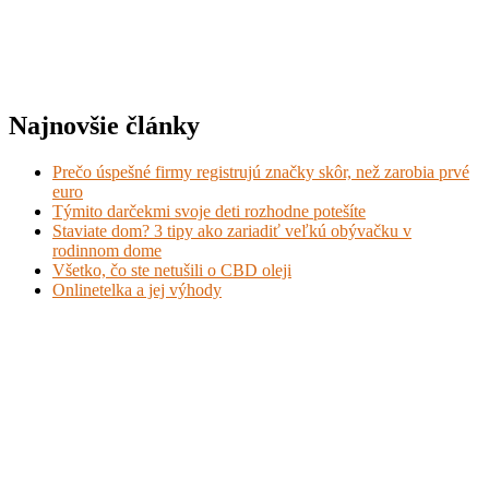
Najnovšie články
Prečo úspešné firmy registrujú značky skôr, než zarobia prvé
euro
Týmito darčekmi svoje deti rozhodne potešíte
Staviate dom? 3 tipy ako zariadiť veľkú obývačku v
rodinnom dome
Všetko, čo ste netušili o CBD oleji
Onlinetelka a jej výhody