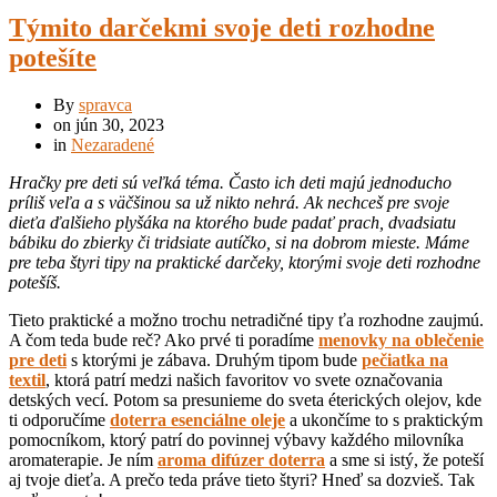
Týmito darčekmi svoje deti rozhodne
potešíte
By
spravca
on
jún 30, 2023
in
Nezaradené
Hračky pre deti sú veľká téma. Často ich deti majú jednoducho
príliš veľa a s väčšinou sa už nikto nehrá. Ak nechceš pre svoje
dieťa ďalšieho plyšáka na ktorého bude padať prach, dvadsiatu
bábiku do zbierky či tridsiate autíčko, si na dobrom mieste. Máme
pre teba štyri tipy na praktické darčeky, ktorými svoje deti rozhodne
potešíš.
Tieto praktické a možno trochu netradičné tipy ťa rozhodne zaujmú.
A čom teda bude reč? Ako prvé ti poradíme
menovky na oblečenie
pre deti
s ktorými je zábava. Druhým tipom bude
pečiatka na
textil
, ktorá patrí medzi našich favoritov vo svete označovania
detských vecí. Potom sa presunieme do sveta éterických olejov, kde
ti odporučíme
doterra esenciálne oleje
a ukončíme to s praktickým
pomocníkom, ktorý patrí do povinnej výbavy každého milovníka
aromaterapie. Je ním
aroma difúzer
doterra
a sme si istý, že poteší
aj tvoje dieťa. A prečo teda práve tieto štyri? Hneď sa dozvieš. Tak