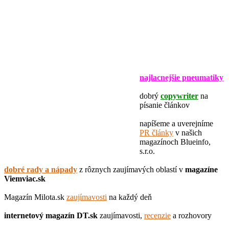
najlacnejšie pneumatiky
dobrý
copywriter
na
písanie článkov
napíšeme a uverejníme
PR články
v našich
magazínoch Blueinfo,
s.r.o.
dobré rady a nápady
z rôznych zaujímavých oblastí v
magazíne
Viemviac.sk
Magazín Milota.sk
zaujímavosti
na každý deň
internetový magazín
DT.sk
zaujímavosti,
recenzie
a rozhovory