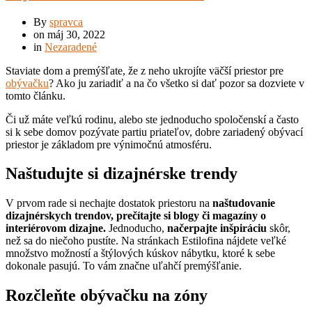
By
spravca
on
máj 30, 2022
in
Nezaradené
Staviate dom a premýšľate, že z neho ukrojíte väčší priestor pre
obývačku
? Ako ju zariadiť a na čo všetko si dať pozor sa dozviete v
tomto článku.
Či už máte veľkú rodinu, alebo ste jednoducho spoločenskí a často
si k sebe domov pozývate partiu priateľov, dobre zariadený obývací
priestor je základom pre výnimočnú atmosféru.
Naštudujte si dizajnérske trendy
V prvom rade si nechajte dostatok priestoru na
naštudovanie
dizajnérskych trendov, prečítajte si blogy či magazíny o
interiérovom dizajne.
Jednoducho,
načerpajte inšpiráciu
skôr,
než sa do niečoho pustíte. Na stránkach Estilofina nájdete veľké
množstvo možností a štýlových kúskov nábytku, ktoré k sebe
dokonale pasujú. To vám značne uľahčí premýšľanie.
Rozčleňte obývačku na zóny