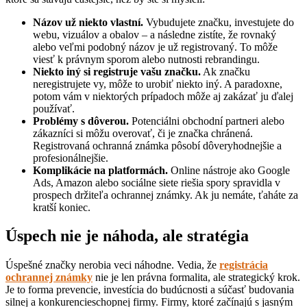
Názov už niekto vlastní.
Vybudujete značku, investujete do
webu, vizuálov a obalov – a následne zistíte, že rovnaký
alebo veľmi podobný názov je už registrovaný. To môže
viesť k právnym sporom alebo nutnosti rebrandingu.
Niekto iný si registruje vašu značku.
Ak značku
neregistrujete vy, môže to urobiť niekto iný. A paradoxne,
potom vám v niektorých prípadoch môže aj zakázať ju ďalej
používať.
Problémy s dôverou.
Potenciálni obchodní partneri alebo
zákazníci si môžu overovať, či je značka chránená.
Registrovaná ochranná známka pôsobí dôveryhodnejšie a
profesionálnejšie.
Komplikácie na platformách.
Online nástroje ako Google
Ads, Amazon alebo sociálne siete riešia spory spravidla v
prospech držiteľa ochrannej známky. Ak ju nemáte, ťaháte za
kratší koniec.
Úspech nie je náhoda, ale stratégia
Úspešné značky nerobia veci náhodne. Vedia, že
registrácia
ochrannej známky
nie je len právna formalita, ale strategický krok.
Je to forma prevencie, investícia do budúcnosti a súčasť budovania
silnej a konkurencieschopnej firmy. Firmy, ktoré začínajú s jasným