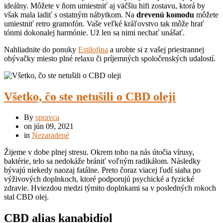
ideálny. Môžete v ňom umiestniť aj väčšiu hifi zostavu, ktorá by
však mala ladiť s ostatným nábytkom. Na
drevenú komodu
môžete
umiestniť retro gramofón. Vaše veľké kráľovstvo tak môže hrať
tónmi dokonalej harmónie. Už len sa nimi nechať unášať.
Nahliadnite do ponuky
Estilofina
a urobte si z vašej priestrannej
obývačky miesto plné relaxu či príjemných spoločenských udalostí.
Všetko, čo ste netušili o CBD oleji
By
spravca
on
jún 09, 2021
in
Nezaradené
Žijeme v dobe plnej stresu. Okrem toho na nás útočia vírusy,
baktérie, telo sa nedokáže brániť voľným radikálom. Následky
bývajú niekedy naozaj fatálne. Preto čoraz viacej ľudí siaha po
výživových doplnkoch, ktoré podporujú psychické a fyzické
zdravie. Hviezdou medzi týmito doplnkami sa v posledných rokoch
stal CBD olej.
CBD alias kanabidiol