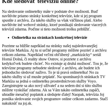
Kde sledovať televíziu online?
Na sledovanie onlinetelky máte v podstate dve možnosti. Buď
navštívite priamo stránky konkrétnej televízie, kde si jej program
spustíte z archívu. Za takéto služby sa však väčšinou platí. Alebo
navštívite iné webové stránky, ktoré ponúkajú sledovanie viacerých
televízií zdarma. Poďme si tieto možnosti trošku priblížiť.
Onlinetelka na stránkach konkrétnej televízie
Pozrime sa bližšie napríklad na stránky našej najsledovanejšej
televízie Markíza. Aj tu si určité programy môžete pozrieť z archívu
celkom zdarma. Napríklad veľmi obľúbený „markizácky“ seriál
Horná Dolná, či reality show Ostrov, si pozriete z archívu
kedykoľvek budete chcieť. No existuje aj druhá možnosť. Tou je, že
televízne programy nebudete sledovať z archívu, ale budete ich
jednoducho sledovať naživo. To je tá pravá onlinetelka! No za
takéto služby si už musíte priplatiť. Na spomínaných stránkach TV
Markíza sa jedná o onlinetelku prostredníctvom služby Voyo.
Zaregistrujete sa ako nový užívateľ a na sedem dní si túto službu
môžete vyskúšať zdarma. Ak sa Vám takáto onlinetelka zapáči,
uhradíte mesačný poplatok a sledujete ďalej! Naopak, televízia Joj
ponúka sledovanie svojich programov online celkom zadarmo. Stačí
nakuknúť na joj.sk.