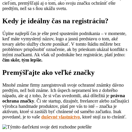
cieľom, premýšľajú aj o tom, ako svoju značku ochrániť ešte
predtým, než sa s ňou ukážu svetu.
Kedy je ideálny čas na registráciu?
Úplne najlepší čas je ešte pred spustením podnikania – v momente,
keď máte vymyslený názov, logo a jasnú predstavu o tom, aké
tovary alebo služby chcete ponúkať. V tomto štádiu môžete bez
problémov prispôsobiť označenie, ak by prieskum ukázal konflikt s
inými značkami. Ak však už podnikáte bez registrácie, platí jedno:
čím skôr, tým lepšie.
Premýšľajte ako veľké značky
Mnohé známe firmy zaregistrovali svoje ochranné známky dávno
predtým, než boli známe. Ich úspech nepramení len z dobrého
nápadu, ale aj z toho, že si včas uvedomili, aká dôležitá je
právna
ochrana značky
. Či ste startup, dizajnér, freelancer alebo začínajúci
výrobca handmade produktov, platí pre vás to isté – značka je
aktívum, ktoré si zaslúži byť chránené od samého začiatku. Inak
povedané, je to vaše
duševné vlastníctvo
, ktoré stojí za to chrániť.