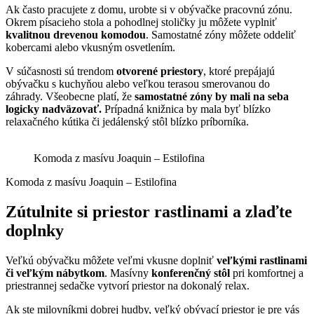
Ak často pracujete z domu, urobte si v obývačke pracovnú zónu.
Okrem písacieho stola a pohodlnej stoličky ju môžete vyplniť
kvalitnou drevenou komodou
. Samostatné zóny môžete oddeliť
kobercami alebo vkusným osvetlením.
V súčasnosti sú trendom
otvorené priestory
, ktoré prepájajú
obývačku s kuchyňou alebo veľkou terasou smerovanou do
záhrady. Všeobecne platí, že
samostatné zóny by mali na seba
logicky nadväzovať.
Prípadná knižnica by mala byť blízko
relaxačného kútika či jedálenský stôl blízko príborníka.
Komoda z masívu Joaquin – Estilofina
Komoda z masívu Joaquin – Estilofina
Zútulnite si priestor rastlinami a zlaďte
doplnky
Veľkú obývačku môžete veľmi vkusne doplniť
veľkými rastlinami
či veľkým nábytkom
. Masívny
konferenčný stôl
pri komfortnej a
priestrannej sedačke vytvorí priestor na dokonalý relax.
Ak ste milovníkmi dobrej hudby, veľký obývací priestor je pre vás