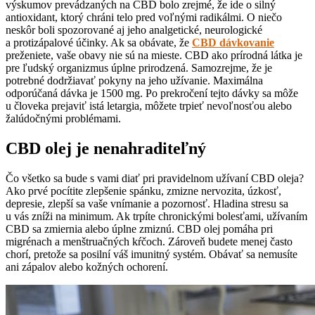
výskumov prevádzaných na CBD bolo zrejmé, že ide o silný
antioxidant, ktorý chráni telo pred voľnými radikálmi. O niečo
neskôr boli spozorované aj jeho analgetické, neurologické
a protizápalové účinky. Ak sa obávate, že
CBD dávkovanie
preženiete, vaše obavy nie sú na mieste. CBD ako prírodná látka je
pre ľudský organizmus úplne prirodzená. Samozrejme, že je
potrebné dodržiavať pokyny na jeho užívanie. Maximálna
odporúčaná dávka je 1500 mg. Po prekročení tejto dávky sa môže
u človeka prejaviť istá letargia, môžete trpieť nevoľnosťou alebo
žalúdočnými problémami.
CBD olej je nenahraditeľný
Čo všetko sa bude s vami diať pri pravidelnom užívaní CBD oleja?
Ako prvé pocítite zlepšenie spánku, zmizne nervozita, úzkosť,
depresie, zlepší sa vaše vnímanie a pozornosť. Hladina stresu sa
u vás zníži na minimum. Ak trpíte chronickými bolesťami, užívaním
CBD sa zmiernia alebo úplne zmiznú. CBD olej pomáha pri
migrénach a menštruačných kŕčoch. Zároveň budete menej často
chorí, pretože sa posilní váš imunitný systém. Obávať sa nemusíte
ani zápalov alebo kožných ochorení.