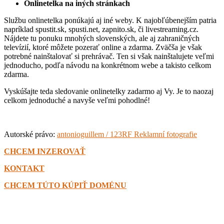
Onlinetelka na iných stránkach
Službu onlinetelka ponúkajú aj iné weby. K najobľúbenejším patria
napríklad spustit.sk, spusti.net, zapnito.sk, či livestreaming.cz.
Nájdete tu ponuku mnohých slovenských, ale aj zahraničných
televízií, ktoré môžete pozerať online a zdarma. Zväčša je však
potrebné nainštalovať si prehrávač. Ten si však nainštalujete veľmi
jednoducho, podľa návodu na konkrétnom webe a takisto celkom
zdarma.
Vyskúšajte teda sledovanie onlinetelky zadarmo aj Vy. Je to naozaj
celkom jednoduché a navyše veľmi pohodlné!
Autorské právo:
antonioguillem / 123RF Reklamní fotografie
CHCEM INZEROVAŤ
KONTAKT
CHCEM TÚTO KÚPIŤ DOMÉNU