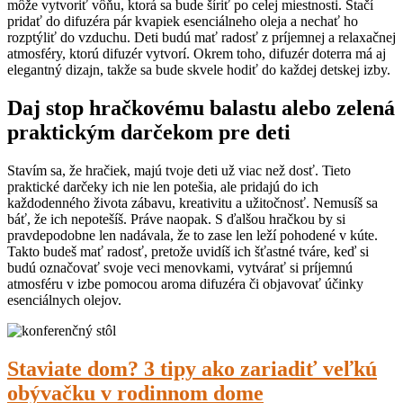
môže vytvoriť vôňu, ktorá sa bude šíriť po celej miestnosti. Stačí
pridať do difuzéra pár kvapiek esenciálneho oleja a nechať ho
rozptýliť do vzduchu. Deti budú mať radosť z príjemnej a relaxačnej
atmosféry, ktorú difuzér vytvorí. Okrem toho, difuzér doterra má aj
elegantný dizajn, takže sa bude skvele hodiť do každej detskej izby.
Daj stop hračkovému balastu alebo zelená
praktickým darčekom pre deti
Stavím sa, že hračiek, majú tvoje deti už viac než dosť. Tieto
praktické darčeky ich nie len potešia, ale pridajú do ich
každodenného života zábavu, kreativitu a užitočnosť. Nemusíš sa
báť, že ich nepotešíš. Práve naopak. S ďalšou hračkou by si
pravdepodobne len nadávala, že to zase len leží pohodené v kúte.
Takto budeš mať radosť, pretože uvidíš ich šťastné tváre, keď si
budú označovať svoje veci menovkami, vytvárať si príjemnú
atmosféru v izbe pomocou aroma difuzéra či objavovať účinky
esenciálnych olejov.
Staviate dom? 3 tipy ako zariadiť veľkú
obývačku v rodinnom dome